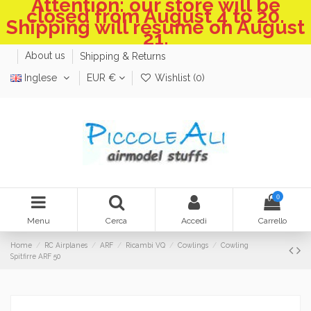
Attention: our store will be
closed from August 4 to 20.
Shipping will resume on August
21.
About us
Shipping & Returns
Inglese
EUR €
Wishlist (
0
)
0
Menu
Cerca
Accedi
Carrello
Home
RC Airplanes
ARF
Ricambi VQ
Cowlings
Cowling
Spitfirre ARF 50