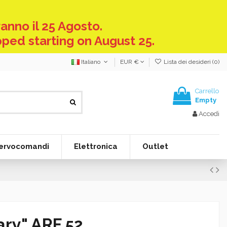
anno il 25 Agosto.
pped starting on August 25.
Italiano
EUR €
Lista dei desideri (
0
)
Carrello
Empty
Accedi
ervocomandi
Elettronica
Outlet
ary" ARF 52