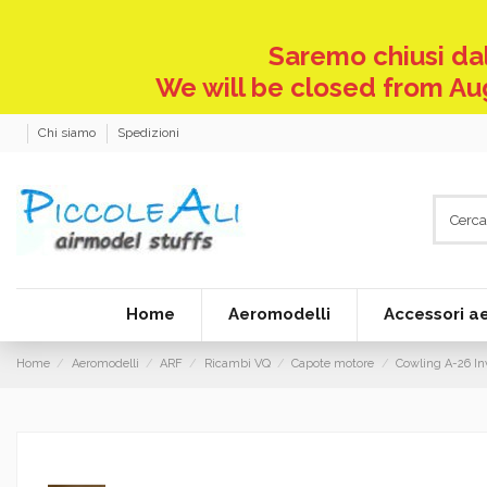
Saremo chiusi dal
We will be closed from Aug
Chi siamo
Spedizioni
Home
Aeromodelli
Accessori a
Home
Aeromodelli
ARF
Ricambi VQ
Capote motore
Cowling A-26 In