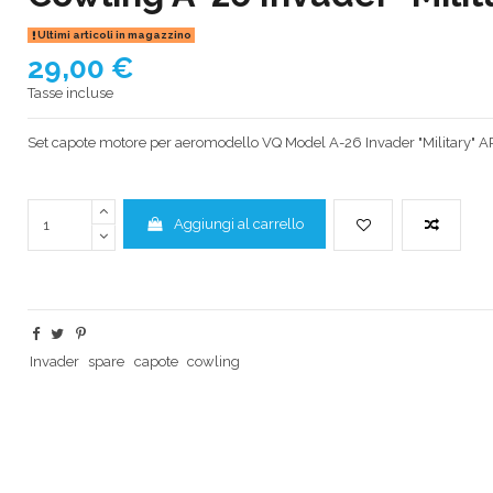
Ultimi articoli in magazzino
29,00 €
Tasse incluse
Set capote motore per aeromodello VQ Model A-26 Invader "Military" A
Aggiungi al carrello
Invader
spare
capote
cowling