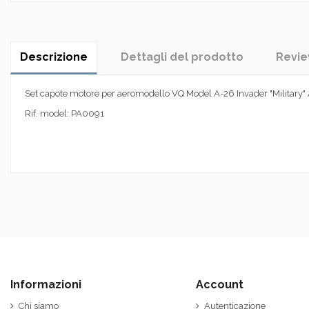
Descrizione
Dettagli del prodotto
Revi
Set capote motore per aeromodello VQ Model A-26 Invader "Military" ARF
Rif. model: PA0091
Informazioni
Account
Chi siamo
Autenticazione