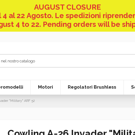
AUGUST CLOSURE
 4 al 22 Agosto. Le spedizioni riprender
ust 4 to 22. Pending orders will be shi
eromodelli
Motori
Regolatori Brushless
S
vader "Military" ARF 52
Cowling A-26 Invader "Milit