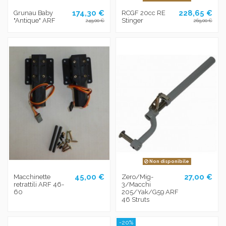
174,30 €
228,65 €
Grunau Baby
RCGF 20cc RE
"Antique" ARF
Stinger
249,00 €
269,00 €
Non disponibile
45,00 €
27,00 €
Macchinette
Zero/Mig-
retrattili ARF 46-
3/Macchi
60
205/Yak/G59 ARF
46 Struts
-20%