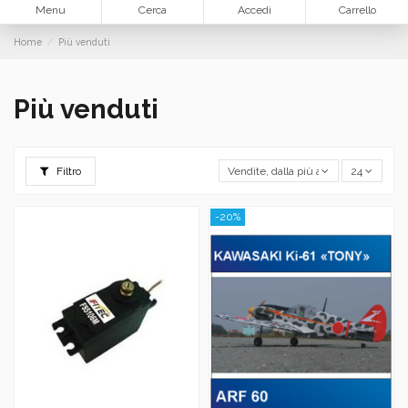
Menu
Cerca
Accedi
Carrello
Home
Più venduti
Più venduti
Filtro
Vendite, dalla più alta alla più bassa
24
-20%