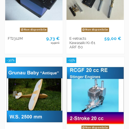
Non disponibile
Non disponibile
9,73 €
59,00 €
FT2312M
E-retracts
Kawasaki Ki-61
13,90 €
ARF 60
-30%
-15%
Non disponibile