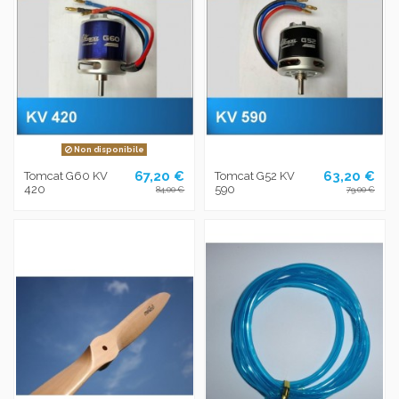
Non disponibile
67,20 €
63,20 €
Tomcat G60 KV
Tomcat G52 KV
420
590
84,00 €
79,00 €