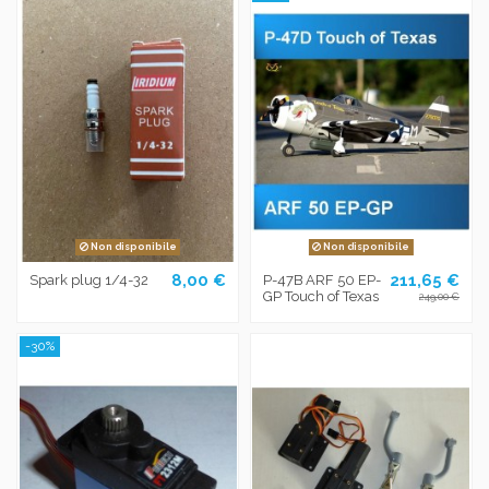
Non disponibile
Non disponibile
8,00 €
211,65 €
Spark plug 1/4-32
P-47B ARF 50 EP-
GP Touch of Texas
249,00 €
-30%