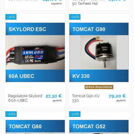
50 Tarheel Hal
159,00 €
-30%
-20%
Non disponibile
27,30 €
79,20 €
Regolatore Skylord
Tomcat G90 KV
60A-UBEC
330
39,00 €
99,00 €
-20%
-20%