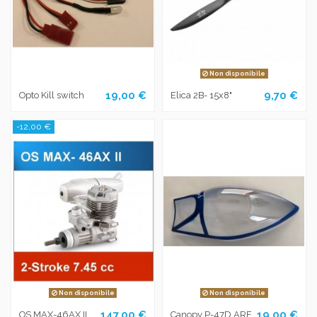
Non disponibile
19,00 €
9,70 €
Opto Kill switch
Elica 2B- 15x8"
-12,00 €
Non disponibile
Non disponibile
147,00 €
19,00 €
OS MAX-46AX II
Canopy P-47D ARF