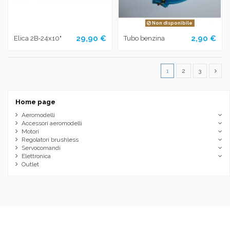
Non disponibile
29,90 €
2,90 €
Elica 2B-24x10"
Tubo benzina
1
2
3
Home page
Aeromodelli
Accessori aeromodelli
Motori
Regolatori brushless
Servocomandi
Elettronica
Outlet