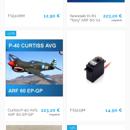
12,90 €
223,20 €
FS5106M
Kawasaki Ki-61
"Tony" ARF 60 V2
279,00 €
-20%
223,20 €
14,90 €
Curtiss P-40 AVG
FS5115M
ARF 60 EP-GP
279,00 €
-15%