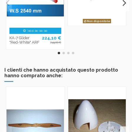
Non disponibile
00
d.
00
:
00
:
00
224,10 €
KA-7 Glider
"Red-White" ARF
249,00 €
I clienti che hanno acquistato questo prodotto
hanno comprato anche: