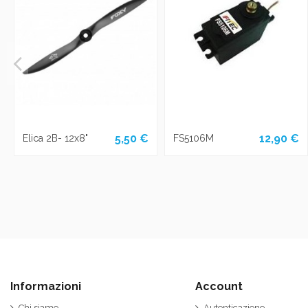
5,50 €
12,90 €
Elica 2B- 12x8"
FS5106M
Informazioni
Account
Chi siamo
Autenticazione