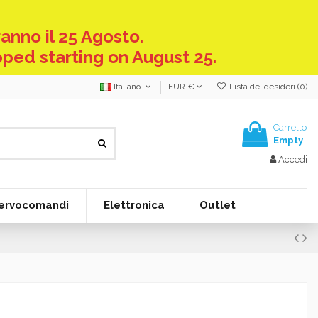
anno il 25 Agosto.
pped starting on August 25.
Italiano
EUR €
Lista dei desideri (
0
)
Carrello
Empty
Accedi
ervocomandi
Elettronica
Outlet