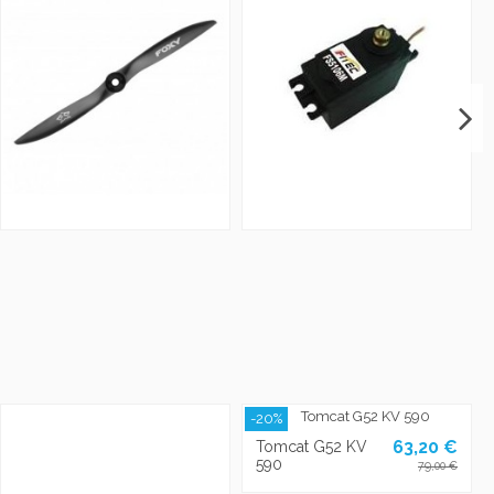
-20%
63,20 €
Tomcat G52 KV
590
79,00 €