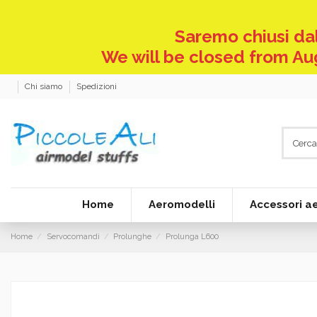
Saremo chiusi dal
We will be closed from Aug
Chi siamo
Spedizioni
Home
Aeromodelli
Accessori a
Home
Servocomandi
Prolunghe
Prolunga L600