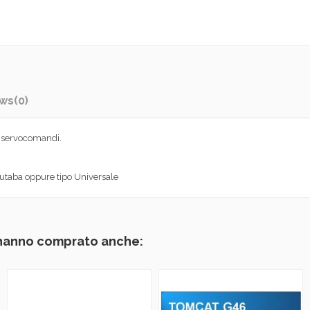
ews
(0)
o servocomandi.
 Futaba oppure tipo Universale
 hanno comprato anche: