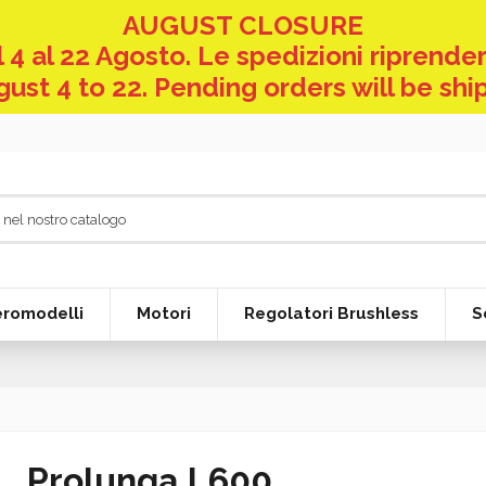
AUGUST CLOSURE
 4 al 22 Agosto. Le spedizioni riprender
ust 4 to 22. Pending orders will be shi
eromodelli
Motori
Regolatori Brushless
S
Prolunga L600