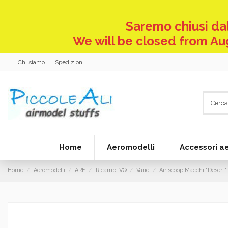
Saremo chiusi dal
We will be closed from Aug
Chi siamo
Spedizioni
Home
Aeromodelli
Accessori a
Home
Aeromodelli
ARF
Ricambi VQ
Varie
Air scoop Macchi "Desert"