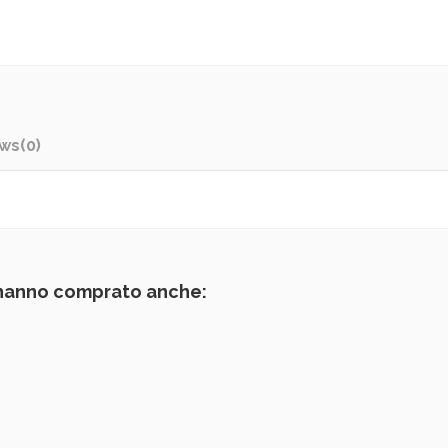
ews
(0)
 hanno comprato anche: