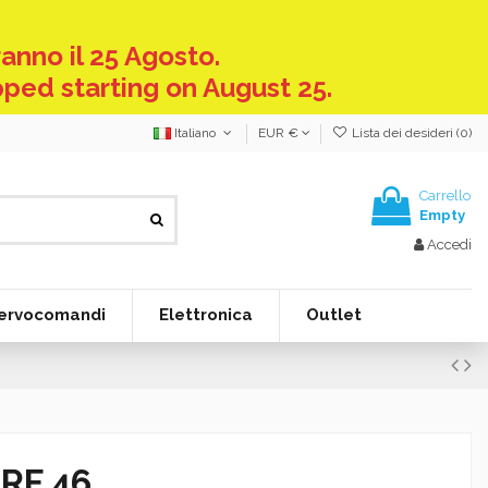
anno il 25 Agosto.
pped starting on August 25.
Italiano
EUR €
Lista dei desideri (
0
)
Carrello
Empty
Accedi
ervocomandi
Elettronica
Outlet
ARF 46