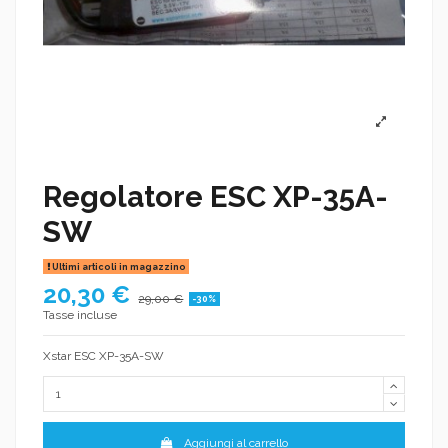
Regolatore ESC XP-35A-
SW
Ultimi articoli in magazzino
20,30 €
29,00 €
-30%
Tasse incluse
Xstar ESC XP-35A-SW
Aggiungi al carrello