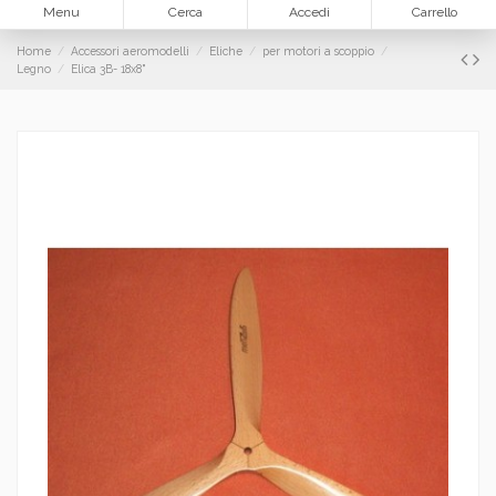
Menu
Cerca
Accedi
Carrello
Home
Accessori aeromodelli
Eliche
per motori a scoppio
Legno
Elica 3B- 18x8"